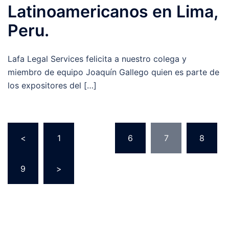
Latinoamericanos en Lima,
Peru.
Lafa Legal Services felicita a nuestro colega y
miembro de equipo Joaquín Gallego quien es parte de
los expositores del […]
Paginación
<
1
…
6
7
8
de
entradas
9
>