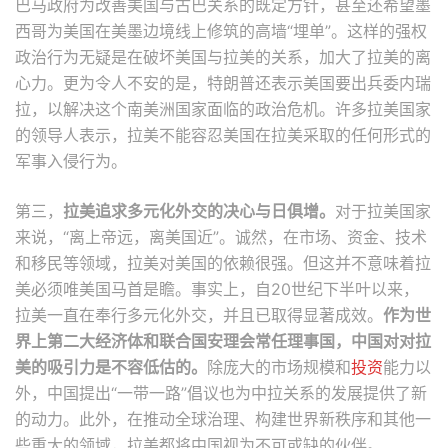
巴马政府为改善美国与古巴关系的既定方针，甚至还希望墨
西哥为美国在美墨边境线上修筑的高墙“埋单”。这样的强权
政治行为无疑是在破坏美国与拉美的关系，加大了拉美的离
心力。更为令人不安的是，特朗普还表示美国要出兵委内瑞
拉，以解决这个南美洲国家面临的政治危机。许多拉美国家
的领导人表示，拉美不能容忍美国在拉美采取的任何形式的
军事入侵行为。
第三，
拉美追求多元化外交的决心与日俱增。
对于拉美国家
来说，“离上帝远，离美国近”。诚然，在市场、资金、技术
和移民等领域，拉美对美国的依赖很强。但这并不意味着拉
美必须唯美国马首是瞻。事实上，自20世纪下半叶以来，
拉美一直在奉行多元化外交，并且已取得显著成效。
作为世
界上第二大经济体和联合国安理会常任理事国，中国对对拉
美的吸引力是不容低估的。
除庞大的市场规模和
投资
能力以
外，中国提出“一带一路”倡议也为中拉关系的发展提供了新
的动力。此外，在推动全球治理、构建世界新秩序和其他一
些重大的领域，拉美都将中国视为不可或缺的伙伴。