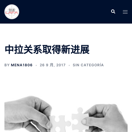
Skip
to
Search
Tog
content
men
中拉关系取得新进展
BY
MENA1806
26 9 月, 2017
SIN CATEGORÍA